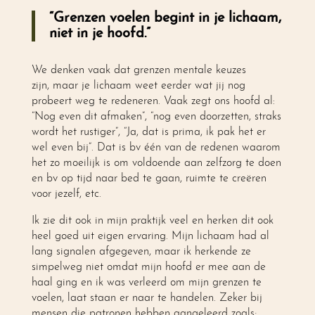
“Grenzen voelen begint in je lichaam,
niet in je hoofd.”
We denken vaak dat grenzen mentale keuzes
zijn, maar je lichaam weet eerder wat jij nog
probeert weg te redeneren. Vaak zegt ons hoofd al:
“Nog even dit afmaken”, “nog even doorzetten, straks
wordt het rustiger”, “Ja, dat is prima, ik pak het er
wel even bij”. Dat is bv één van de redenen waarom
het zo moeilijk is om voldoende aan zelfzorg te doen
en bv op tijd naar bed te gaan, ruimte te creëren
voor jezelf, etc.
Ik zie dit ook in mijn praktijk veel en herken dit ook
heel goed uit eigen ervaring. Mijn lichaam had al
lang signalen afgegeven, maar ik herkende ze
simpelweg niet omdat mijn hoofd er mee aan de
haal ging en ik was verleerd om mijn grenzen te
voelen, laat staan er naar te handelen. Zeker bij
mensen die patronen hebben aangeleerd zoals;