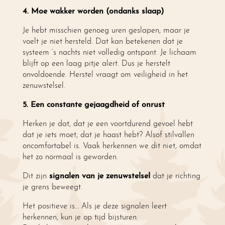
4. Moe wakker worden (ondanks slaap)
Je hebt misschien genoeg uren geslapen, maar je
voelt je niet hersteld. Dat kan betekenen dat je
systeem ‘s nachts niet volledig ontspant. Je lichaam
blijft op een laag pitje alert. Dus je herstelt
onvoldoende. Herstel vraagt om veiligheid in het
zenuwstelsel.
5. Een constante gejaagdheid of onrust
Herken je dat, dat je een voortdurend gevoel hebt
dat je iets moet, dat je haast hebt? Alsof stilvallen
oncomfortabel is. Vaak herkennen we dit niet, omdat
het zo normaal is geworden.
Dit zijn
signalen van je zenuwstelsel
dat je richting
je grens beweegt.
Het positieve is… Als je deze signalen leert
herkennen, kun je op tijd bijsturen.