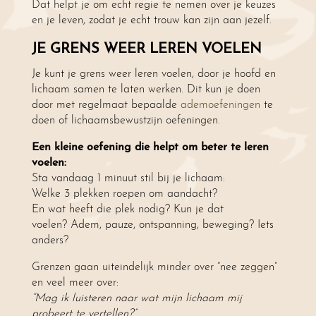
Dat helpt je om echt regie te nemen over je keuzes
en je leven, zodat je echt trouw kan zijn aan jezelf.
JE GRENS WEER LEREN VOELEN
Je kunt je grens weer leren voelen, door je hoofd en
lichaam samen te laten werken. Dit kun je doen
door met regelmaat bepaalde
ademoefeningen
te
doen of lichaamsbewustzijn oefeningen.
Een kleine oefening die helpt om beter te leren
voelen:
Sta vandaag 1 minuut stil bij je lichaam:
Welke 3 plekken roepen om aandacht?
En wat heeft die plek nodig? Kun je dat
voelen? Adem, pauze, ontspanning, beweging? Iets
anders?
Grenzen gaan uiteindelijk minder over “nee zeggen”
en veel meer over:
“Mag ik luisteren naar wat mijn lichaam mij
probeert te vertellen?”