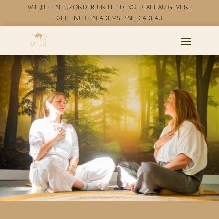
WIL JIJ EEN BIJZONDER EN LIEFDEVOL CADEAU GEVEN?
GEEF NU EEN ADEMSESSIE CADEAU