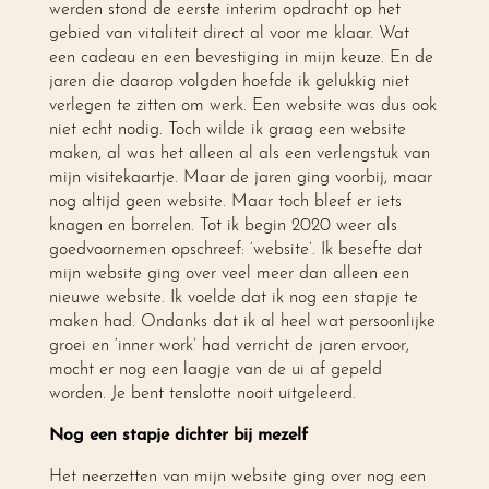
werden stond de eerste interim opdracht op het
gebied van vitaliteit direct al voor me klaar. Wat
een cadeau en een bevestiging in mijn keuze. En de
jaren die daarop volgden hoefde ik gelukkig niet
verlegen te zitten om werk. Een website was dus ook
niet echt nodig. Toch wilde ik graag een website
maken, al was het alleen al als een verlengstuk van
mijn visitekaartje. Maar de jaren ging voorbij, maar
nog altijd geen website. Maar toch bleef er iets
knagen en borrelen. Tot ik begin 2020 weer als
goedvoornemen opschreef: ‘website’. Ik besefte dat
mijn website ging over veel meer dan alleen een
nieuwe website. Ik voelde dat ik nog een stapje te
maken had. Ondanks dat ik al heel wat persoonlijke
groei en ‘inner work’ had verricht de jaren ervoor,
mocht er nog een laagje van de ui af gepeld
worden. Je bent tenslotte nooit uitgeleerd.
Nog een stapje dichter bij mezelf
Het neerzetten van mijn website ging over nog een