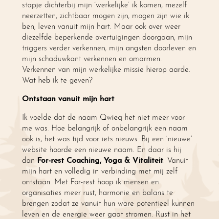
stapje dichterbij mijn ‘werkelijke’ ik komen, mezelf
neerzetten, zichtbaar mogen zijn, mogen zijn wie ik
ben, leven vanuit mijn hart. Maar ook over weer
diezelfde beperkende overtuigingen doorgaan, mijn
triggers verder verkennen, mijn angsten doorleven en
mijn schaduwkant verkennen en omarmen.
Verkennen van mijn werkelijke missie hierop aarde.
Wat heb ik te geven?
Ontstaan vanuit mijn hart
Ik voelde dat de naam Qwieq het niet meer voor
me was. Hoe belangrijk of onbelangrijk een naam
ook is, het was tijd voor iets nieuws. Bij een ‘nieuwe’
website hoorde een nieuwe naam. En daar is hij
dan
For-rest Coaching, Yoga & Vitaliteit
. Vanuit
mijn hart en volledig in verbinding met mij zelf
ontstaan. Met For-rest hoop ik mensen en
organisaties meer rust, harmonie en balans te
brengen zodat ze vanuit hun ware potentieel kunnen
leven en de energie weer gaat stromen. Rust in het