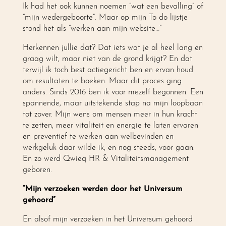
Ik had het ook kunnen noemen “wat een bevalling” of
“mijn wedergeboorte”. Maar op mijn To do lijstje
stond het als “werken aan mijn website…”
Herkennen jullie dat? Dat iets wat je al heel lang en
graag wilt, maar niet van de grond krijgt? En dat
terwijl ik toch best actiegericht ben en ervan houd
om resultaten te boeken. Maar dit proces ging
anders. Sinds 2016 ben ik voor mezelf begonnen. Een
spannende, maar uitstekende stap na mijn loopbaan
tot zover. Mijn wens om mensen meer in hun kracht
te zetten, meer vitaliteit en energie te laten ervaren
en preventief te werken aan welbevinden en
werkgeluk daar wilde ik, en nog steeds, voor gaan.
En zo werd Qwieq HR & Vitaliteitsmanagement
geboren.
“Mijn verzoeken werden door het Universum
gehoord”
En alsof mijn verzoeken in het Universum gehoord