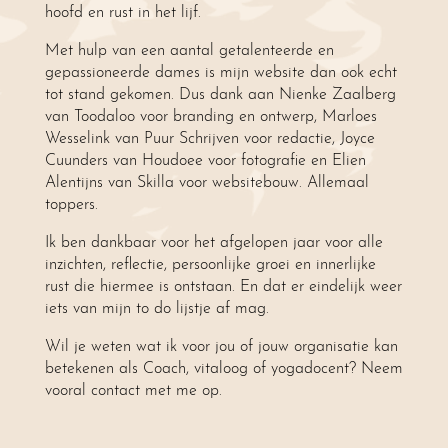
hoofd en rust in het lijf.
Met hulp van een aantal getalenteerde en
gepassioneerde dames is mijn website dan ook echt
tot stand gekomen. Dus dank aan Nienke Zaalberg
van Toodaloo voor branding en ontwerp, Marloes
Wesselink van Puur Schrijven voor redactie, Joyce
Cuunders van Houdoee voor fotografie en Elien
Alentijns van Skilla voor websitebouw. Allemaal
toppers.
Ik ben dankbaar voor het afgelopen jaar voor alle
inzichten, reflectie, persoonlijke groei en innerlijke
rust die hiermee is ontstaan. En dat er eindelijk weer
iets van mijn to do lijstje af mag.
Wil je weten wat ik voor jou of jouw organisatie kan
betekenen als Coach, vitaloog of yogadocent? Neem
vooral contact met me op.