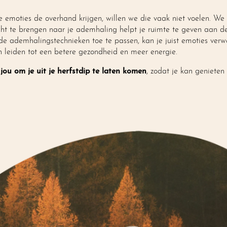
emoties de overhand krijgen, willen we die vaak niet voelen. We
cht te brengen naar je ademhaling helpt je ruimte te geven aan 
de ademhalingstechnieken toe te passen, kan je juist emoties ver
n leiden tot een betere gezondheid en meer energie.
jou om je uit je herfstdip te laten komen
, zodat je kan genieten 