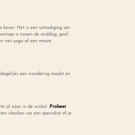
n keren. Het is een uitnodiging om
owernap is tussen de middag, geef
orm van yoga of een mooie
 dagelijks een wandeling maakt en
te al weer in de winkel.
Probeer
aten checken via een specialist of je