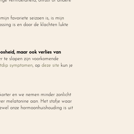
rge vermoeidheid, onrust of andere
mijn favoriete seizoen is, is mijn
sing is en door de klachten lukte
oosheid, maar ook verlies van
er te slapen zijn voorkomende
stdip symptomen
, op
deze site
kun je
orter en we nemen minder zonlicht
eer melatonine aan. Het stofje waar
tewel onze hormoonhuishouding is uit