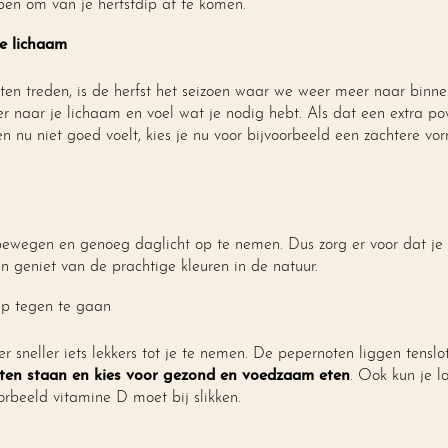
pen om van je herfstdip af te komen.
je lichaam
n treden, is de herfst het seizoen waar we weer meer naar binne
ter naar je lichaam en voel wat je nodig hebt. Als dat een extra p
en nu niet goed voelt, kies je nu voor bijvoorbeeld een zachtere v
 bewegen en genoeg daglicht op te nemen. Dus zorg er voor dat je
en geniet van de prachtige kleuren in de natuur.
ip tegen te gaan
 sneller iets lekkers tot je te nemen. De pepernoten liggen tenslot
 laten staan en kies voor gezond en voedzaam eten
. Ook kun je l
oorbeeld vitamine D moet bij slikken.