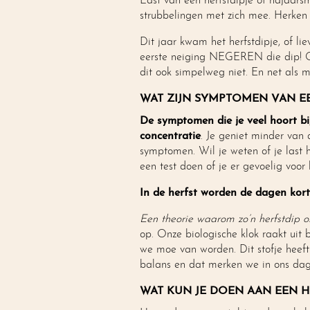
Last van een herfstdipje of najaar
strubbelingen met zich mee. Herken 
Dit jaar kwam het herfstdipje, of liev
eerste neiging NEGEREN die dip! Gew
dit ook simpelweg niet. En net als m
WAT ZIJN SYMPTOMEN VAN EE
De symptomen die je veel hoort bij
concentratie
. Je geniet minder van
symptomen. Wil je weten of je last h
een test doen of je er gevoelig voor 
In de herfst worden de dagen kor
Een theorie waarom zo’n herfstdip on
op. Onze biologische klok raakt uit
we moe van worden. Dit stofje heeft
balans en dat merken we in ons dage
WAT KUN JE DOEN AAN EEN H