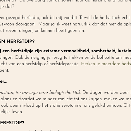
smoeheid? De overgang van de zomer naar de herfst brengt soms e
je dat?
er gezegd herfstdip, ook bij mij voorbij. Terwijl de herfst toch echt 
oon doorgaan! Maar ja, ik weet natuurlijk dat dat niet de oplos
et zoveel dingen, ontkennen heeft geen zin.
N HERFSTDIP?
 een herfstdipje zijn extreme vermoeidheid, somberheid, lustel
 dingen. Ook de neiging je terug te trekken en de behoefte om me
ebt van een herfstdip of herfstdepressie.
Herken je meerdere herf
bent.
ter…
tstaat, is vanwege onze biologische klok
. De dagen worden weer k
 balans en doordat we minder zonlicht tot ons krijgen, maken we m
 ook weer invloed op het stofje serotonine, ons gelukshormoon. Of
lijks leven.
ERFSTDIP?