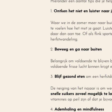
Hieronder een aantal tips die je hel
Ontken het niet en luister naar 
Waar we in de zomer meer naar buite
te voelen hoe het met je gaat. Luis
daar dan aan toe. Of als flink sport
herfstwandeling.
Beweeg en ga naar buiten
Belangrijk om voldoende te blijven
voldoende frisse lucht binnen krijgt 
Blijf gezond eten
om een herfstd
De neiging van het najaar is om weer
snelle suikers zoveel mogelijk te
vitamines op peil zijn of dat je bijv
Ademhaling en mindfulness