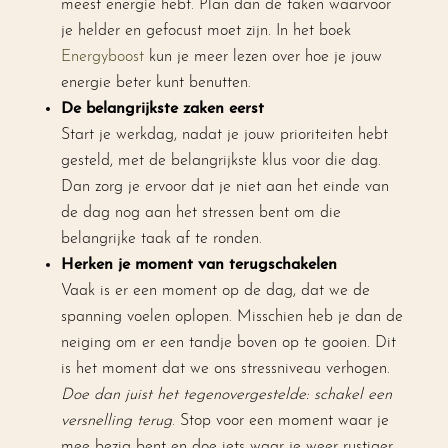
meest energie hebt. Plan dan de taken waarvoor
je helder en gefocust moet zijn. In het boek
Energyboost
kun je meer lezen over hoe je jouw
energie beter kunt benutten.
De belangrijkste zaken eerst
Start je werkdag, nadat je jouw prioriteiten hebt
gesteld, met de belangrijkste klus voor die dag.
Dan zorg je ervoor dat je niet aan het einde van
de dag nog aan het stressen bent om die
belangrijke taak af te ronden.
Herken je moment van terugschakelen
Vaak is er een moment op de dag, dat we de
spanning voelen oplopen. Misschien heb je dan de
neiging om er een tandje boven op te gooien. Dit
is het moment dat we ons stressniveau verhogen.
Doe dan juist het tegenovergestelde: schakel een
versnelling terug
. Stop voor een moment waar je
mee bezig bent en doe iets waar je weer rustiger