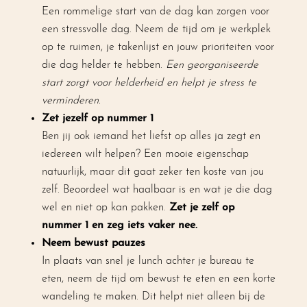
Een rommelige start van de dag kan zorgen voor
een stressvolle dag. Neem de tijd om je werkplek
op te ruimen, je takenlijst en jouw prioriteiten voor
die dag helder te hebben.
Een georganiseerde
start zorgt voor helderheid en helpt je stress te
verminderen.
Zet jezelf op nummer 1
Ben jij ook iemand het liefst op alles ja zegt en
iedereen wilt helpen? Een mooie eigenschap
natuurlijk, maar dit gaat zeker ten koste van jou
zelf. Beoordeel wat haalbaar is en wat je die dag
wel en niet op kan pakken.
Zet je zelf op
nummer 1 en zeg iets vaker nee.
Neem bewust pauzes
In plaats van snel je lunch achter je bureau te
eten, neem de tijd om bewust te eten en een korte
wandeling te maken. Dit helpt niet alleen bij de