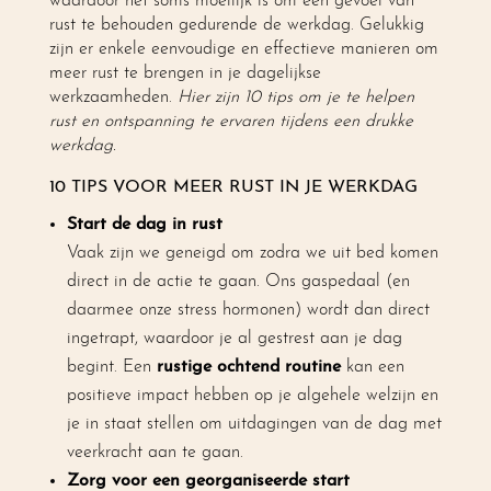
waardoor het soms moeilijk is om een gevoel van
rust te behouden gedurende de werkdag. Gelukkig
zijn er enkele eenvoudige en effectieve manieren om
meer rust te brengen in je dagelijkse
werkzaamheden.
Hier zijn 10 tips om je te helpen
rust en ontspanning te ervaren tijdens een drukke
werkdag.
10 TIPS VOOR MEER RUST IN JE WERKDAG
Start de dag in rust
Vaak zijn we geneigd om zodra we uit bed komen
direct in de actie te gaan. Ons gaspedaal (en
daarmee onze stress hormonen) wordt dan direct
ingetrapt, waardoor je al gestrest aan je dag
begint. Een
rustige ochtend routine
kan een
positieve impact hebben op je algehele welzijn en
je in staat stellen om uitdagingen van de dag met
veerkracht aan te gaan.
Zorg voor een georganiseerde start