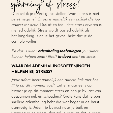
spanning of stress?
Dan wil ik je direct geruststellen. Want stress is niet
persé negatief.
Stress is namelijk een prikkel die jou
aanzet tot actie.
Dus af en toe lichte stress ervaren is
niet schadelijk. Stress wordt pas schadelijk als
het langdurig is en je het gevoel hebt dat je de
controle verliest.
En dat is waar
ademhalingsoefeningen
jou direct
kunnen helpen zodat jijzelf
invloed
hebt op stress.
WAAROM ADEMHALINGSOEFENINGEN
HELPEN BIJ STRESS?
Jouw adem heeft namelijk een directe link met hoe
jij je op dit moment voelt
. Let er maar eens op.
Ervaar je op dit moment stress en heb je bv last van
gespannen nek en schouders? Grote kans dat je een
snellere ademhaling hebt die wat hoger in de borst
aanwezig is. Adem je bewust naar je buik en