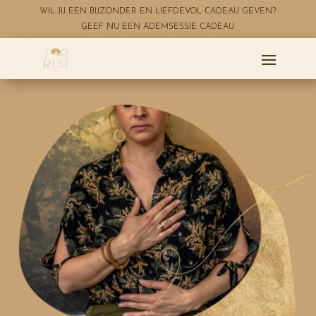
WIL JIJ EEN BIJZONDER EN LIEFDEVOL CADEAU GEVEN?
GEEF NU EEN ADEMSESSIE CADEAU