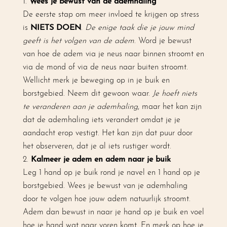
Wees je bewust van de ademhaling
De eerste stap om meer invloed te krijgen op stress
is
NIETS DOEN
.
De enige taak die je jouw mind
geeft is het volgen van de adem
. Word je bewust
van hoe de adem via je neus naar binnen stroomt en
via de mond of via de neus naar buiten stroomt.
Wellicht merk je beweging op in je buik en
borstgebied. Neem dit gewoon waar.
Je hoeft niets
te veranderen aan je ademhaling
, maar het kan zijn
dat de ademhaling iets verandert omdat je je
aandacht erop vestigt. Het kan zijn dat puur door
het observeren, dat je al iets rustiger wordt.
Kalmeer je adem en adem naar je buik
Leg 1 hand op je buik rond je navel en 1 hand op je
borstgebied. Wees je bewust van je ademhaling
door te volgen hoe jouw adem natuurlijk stroomt.
Adem dan bewust in naar je hand op je buik en voel
hoe je hand wat naar voren komt. En merk op hoe je