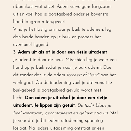
ribbenkast wat uitzet. Adem vervolgens langzaam
uit en voel hoe je borstgebied onder je bovenste
hand langzaam terugveert.
Vind je het lastig om naar je buik te ademen, leg
dan beide handen op je buik en probeer het
eventueel liggend.
Adem uit als of je door een rietje uitademt
Je ademt in door de neus. Misschien leg je weer een
hand op je buik zodat je naar je buik ademt. Doe
dit zonder dat je de adem
forceert
of ‘
hard’
aan het
werk gaat. Op de inademing voel je dat vanuit je
buikgebied je borstgebied gevuld wordt met
lucht.
Dan adem je uit alsof je door een rietje
uitademt. Je lippen zijn getuit
.
De lucht blaas je
heel langzaam, gecontroleerd en gelijkmatig uit.
Stel
je voor dat je bij iedere uitademing spanning
loslaat. Na iedere uitademing ontstaat er een