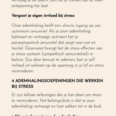
vertraag je de adem, dan zal je merken dat je meer
ontspanning toe laat.
Vergoot je eigen invloed bij stress
Onze ademhaling heeft een
directe ingang op ons
autonoom zenuwstel
. Als je jouw ademhaling
kalmeert en vertraagt, activeert het je
parasympatisch zenuwstel dat zorgt voor rust en
herstel. Daarnaast brengt het de stress effecten van
je stress systeem (sympathisch zenuwstelsel) in
balans. Dus door bewust te ademen, kan je zelf
invloed uit oefenen op de spanning in je lijf en stress
verminderen.
4 ADEMHALINGSOEFENINGEN DIE WERKEN
BIJ STRESS
Er zijn talloze oefeningen die je kan doen om stress
te verminderen. Het belangrijkste is dat je jouw
ademhaling vertraagt en laat zakken tot in de buik.