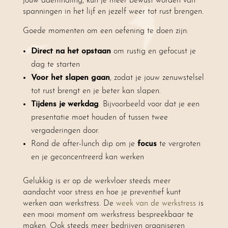
jouw ademhaling, kun je meer bewust worden van
spanningen in het lijf en jezelf weer tot rust brengen.
Goede momenten om een oefening te doen zijn:
Direct na het opstaan
om rustig en gefocust je
dag te starten
Voor het slapen gaan
, zodat je jouw zenuwstelsel
tot rust brengt en je beter kan slapen.
Tijdens je werkdag
. Bijvoorbeeld voor dat je een
presentatie moet houden of tussen twee
vergaderingen door.
Rond de after-lunch dip om je
focus
te vergroten
en je geconcentreerd kan werken
Gelukkig is er op de werkvloer steeds meer
aandacht voor stress en hoe je preventief kunt
werken aan werkstress. De
week van de werkstress
is
een mooi moment om werkstress bespreekbaar te
maken. Ook steeds meer bedrijven organiseren