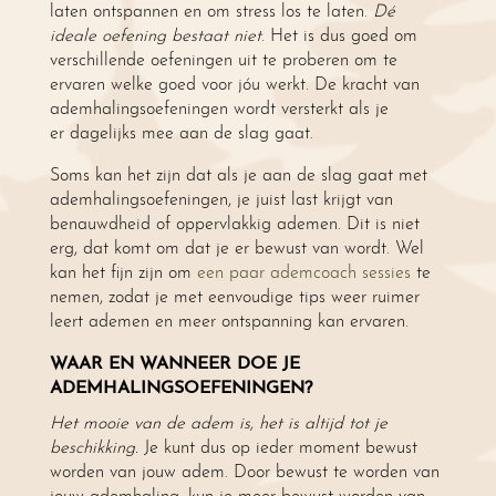
laten ontspannen en om stress los te laten.
Dé
ideale oefening bestaat niet
. Het is dus goed om
verschillende oefeningen uit te proberen om te
ervaren welke goed voor jóu werkt. De kracht van
ademhalingsoefeningen wordt versterkt als je
er dagelijks mee aan de slag gaat.
Soms kan het zijn dat als je aan de slag gaat met
ademhalingsoefeningen, je juist last krijgt van
benauwdheid of oppervlakkig ademen. Dit is niet
erg, dat komt om dat je er bewust van wordt. Wel
kan het fijn zijn om
een paar ademcoach sessies
te
nemen, zodat je met eenvoudige tips weer ruimer
leert ademen en meer ontspanning kan ervaren.
WAAR EN WANNEER DOE JE
ADEMHALINGSOEFENINGEN?
Het mooie van de adem is, het is altijd tot je
beschikking.
Je kunt dus op ieder moment bewust
worden van jouw adem. Door bewust te worden van