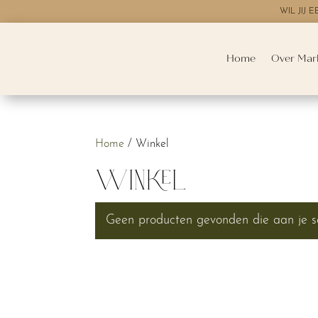
WIL JIJ
Home
Over Mar
Home
/ Winkel
Winkel
Geen producten gevonden die aan je se