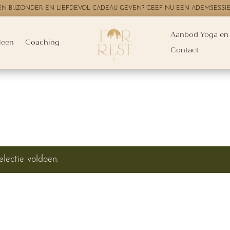
 EEN BIJZONDER EN LIEFDEVOL CADEAU GEVEN? GEEF NU EEN ADEMSESSI
Aanbod Yoga en
leen
Coaching
Contact
lectie voldoen.